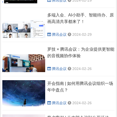
腾讯会议
2024-02-29
议室全场景解
CalDAV和
H.323/SIP设备，众
Exchange协议的各
决方案
多设备轻松入会，简
多端入会、AI小助手、智能待办、原
种帐号，您可以在
单又高效。
画高清共享都来了！
Windows系统日
目前，Poly有将近
历、Mac系统日历、
20款设备加入腾讯
腾讯会议
2024-02-29
Outlook日历以及众
会议认证大家庭，覆
多主流手机系统日历
盖了个人办公场景、
使用信令/注册地
罗技 × 腾讯会议：为企业提供更智能
中设置自动同步。
小、中、大会议室及
址邀请，轻松呼叫
的音视频协作体验
开放空间等全场景，
在会议中，选择会议
操作指引：主界面点
为客户提供多元化的
腾讯会议
2024-02-26
室呼叫地址，输入设
击个人头像 -【同步
音视频协作解决方
备的H.323/SIP信令
日历】-【查看配置
案。
开会指南 | 如何用腾讯会议组织一场
地址或者设备
流程】
基于腾讯会议企业版，企
年中盘点？
H.323/SIP注册地址
业可实现面试全流程闭
后，点击呼叫即可发
环。
腾讯会议
2024-02-26
在面试邀请环节，企
出邀请，呼叫状态在
业可以调用腾讯会议
会议窗口和参会人列