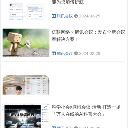
本全新上线，更多新功能
能为您加倍护航
为企业带来更多新可能。
腾讯会议
2024-02-29
亿联网络 × 腾讯会议：发布全新会议
主动邀请，效
〇 无论是自己预定/收藏的
室解决方案！
率翻番
会议或是别人邀请你的会
议都能自动同步至第三方
腾讯会议
2024-02-29
会议室连接器为主动
日历，实现统一管理自己
的日程和忙闲。
邀请会议室设备入会
〇 若您习惯于在您
提供了多种便捷的使
手机自带的日历中管
用方式。
理每天的日程安排，
您通过账号将腾讯会
组织线上线下融合的
议的日程同步至该日
大型会议时，各会议
科学小会x腾讯会议·活动 打造一场
历，进行统一管理。
室参会者无需复杂的
「万人在线的AI科普大会」
呼叫操作，会议组织
覆盖大中小会
注：我们支持了基于
者主动邀请传统