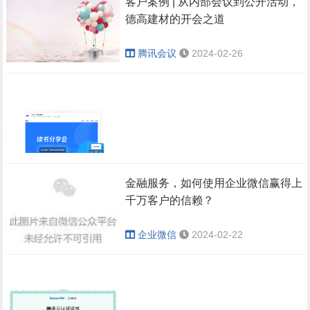
会中
客户案例 | 从内部会议到公开活动，
API，实现在面试应
表中实时可见。
德高建材的开会之道
用中完成线上会议号
预定、面试通知等，
安全便捷的会
腾讯会议
2024-02-26
面试官和候选人按通
议体验
知时间打开腾讯会议
AI小助手能够实时解
入会即可进入线上面
答您关心的各种问
试。
题，让您轻松应对复
敏感信息共享，高
通过会议室目录，
杂庞大的会议信息
面试过程中，面试官
效又安全
快速呼叫
量，提升开会效率：
可以通过嵌入腾讯会
金融服务，如何使用企业微信赢得上
会议组织者可以通过
议的扩展应用“面
Poly × 腾讯会
开启云录制字幕，文本内
千万客户的信赖？
个性化提醒
会议室目录邀请入
呗”，直接查看简
容融入录制视频内，沉浸
议：推出双模
会议水印透明度自由调整
式回顾会议内容。若您身
会，清晰展现地点、
历、出题、转写评
您可以设置提醒，在
会议室解决方
企业微信
2024-02-22
处嘈杂环境或只能静音播
楼层，会议室信息简
价、过程流转。罗技
案！
腾讯会议
企业版/商业版
本人被提及、关注的
放时，开启字幕直接阅读
2024-02-29
明清晰，邀请更直
LOGI DOCK会议扩
参会者发言或者目标
讲话内容，能辅助提升信
在会中，开启水印可
息的获取效率，让您的会
接。
展坞已通过腾讯会议
关键词被提及时，让
后回顾更加高效。
有效防止敏感内容泄
同时，我们提供
认证，可便捷实现一
AI小助手发来提醒，