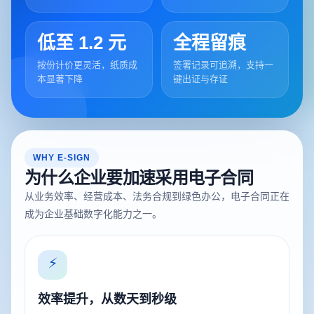
低至 1.2 元
全程留痕
按份计价更灵活，纸质成
签署记录可追溯，支持一
本显著下降
键出证与存证
WHY E-SIGN
为什么企业要加速采用电子合同
从业务效率、经营成本、法务合规到绿色办公，电子合同正在
成为企业基础数字化能力之一。
⚡
效率提升，从数天到秒级